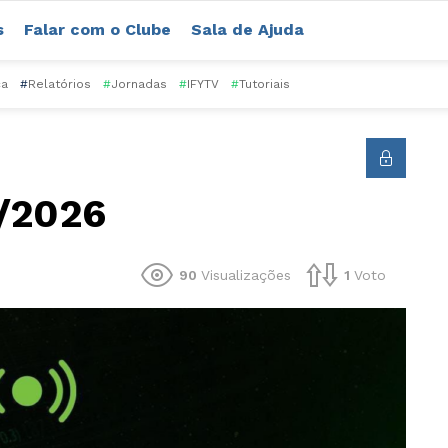
s
Falar com o Clube
Sala de Ajuda
ca
#
Relatórios
#
Jornadas
#
IFYTV
#
Tutoriais
6/2026
90
Visualizações
1
Voto