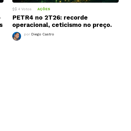
4
Votos
AÇÕES
o
PETR4 no 2T26: recorde
s
operacional, ceticismo no preço.
por
Diego Castro