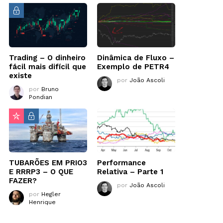
Trading – O dinheiro
Dinâmica de Fluxo –
fácil mais difícil que
Exemplo de PETR4
existe
por
João Ascoli
por
Bruno
Pondian
TUBARÕES EM PRIO3
Performance
E RRRP3 – O QUE
Relativa – Parte 1
FAZER?
por
João Ascoli
por
Hegler
Henrique