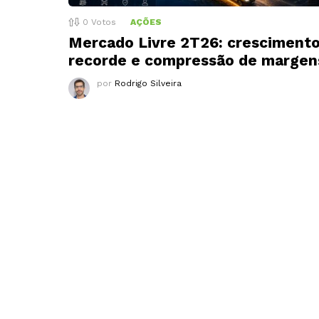
0
Votos
AÇÕES
Mercado Livre 2T26: cresciment
recorde e compressão de margen
por
Rodrigo Silveira