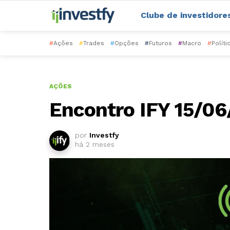
Clube de investidore
#
Ações
#
Trades
#
Opções
#
Futuros
#
Macro
#
Políti
AÇÕES
Encontro IFY 15/0
por
Investfy
há 2 meses