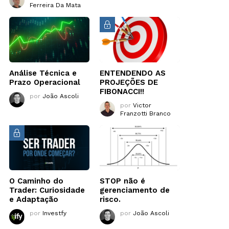
Ferreira Da Mata
Análise Técnica e
ENTENDENDO AS
Prazo Operacional
PROJEÇÕES DE
FIBONACCI!!
por
João Ascoli
por
Victor
Franzotti Branco
O Caminho do
STOP não é
Trader: Curiosidade
gerenciamento de
e Adaptação
risco.
por
Investfy
por
João Ascoli