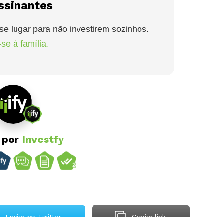
ssinantes
se lugar para não investirem sozinhos.
se à família.
o por
Investfy
Enviar no Twitter
Copiar link