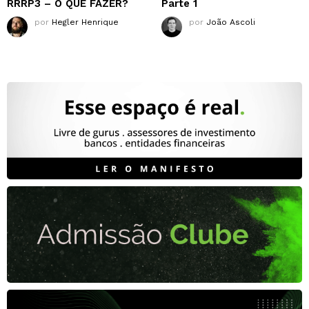
RRRP3 – O QUE FAZER?
Parte 1
por
Hegler Henrique
por
João Ascoli