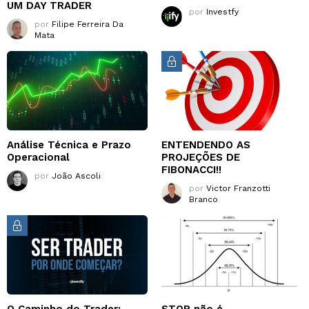
UM DAY TRADER
por
Investfy
por
Filipe Ferreira Da
Mata
Análise Técnica e Prazo
ENTENDENDO AS
Operacional
PROJEÇÕES DE
FIBONACCI!!
por
João Ascoli
por
Victor Franzotti
Branco
O Caminho do Trader:
STOP não é