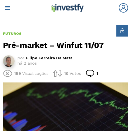
L
Menu
FUTUROS
Pré-market – Winfut 11/07
por
Filipe Ferreira Da Mata
há 2 anos
Comentário
159
Visualizações
10
Votos
1