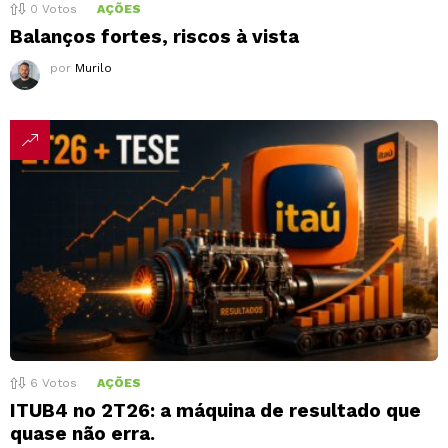
0
Votos
AÇÕES
Balanços fortes, riscos à vista
por
Murilo
6
Votos
AÇÕES
ITUB4 no 2T26: a máquina de resultado que
quase não erra.