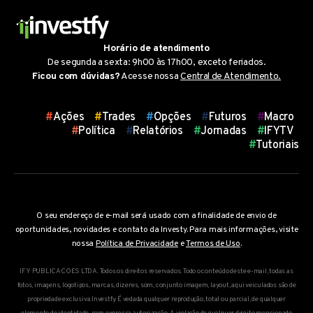
Horário de atendimento
De segunda a sexta: 9h00 às 17h00, exceto feriados.
Ficou com dúvidas?
Acesse nossa
Central de Atendimento.
Atalhos
#
Ações
#
Trades
#
Opções
#
Futuros
#
Macro
#
Política
#
Relatórios
#
Jornadas
#
IFYTV
#
Tutoriais
O seu endereço de e-mail será usado com a finalidade de envio de
oportunidades, novidades e contato da Investy. Para mais informações, visite
nossa
Política de Privacidade
e
Termos de Uso
.
IFY PUBLICACOES LTDA. Todos os direitos reservados. Todo o conteúdo deste e-mail, todas as
fotos, imagens, logotipos, marcas, dizeres, som, conjunto imagem, layout, aqui veiculados são de
propriedade exclusiva Investfy. É vedada qualquer reprodução, total ou parcial, de qualquer