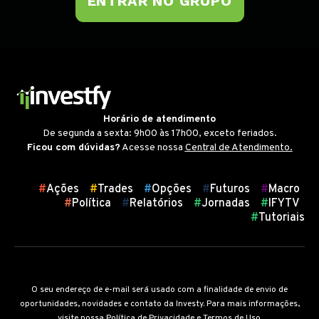
ENTRAR NO GRUPO
Horário de atendimento
De segunda a sexta: 9h00 às 17h00, exceto feriados.
Ficou com dúvidas?
Acesse nossa
Central de Atendimento.
Atalhos
#
Ações
#
Trades
#
Opções
#
Futuros
#
Macro
#
Política
#
Relatórios
#
Jornadas
#
IFYTV
#
Tutoriais
O seu endereço de e-mail será usado com a finalidade de envio de
oportunidades, novidades e contato da Investy. Para mais informações,
visite nossa
Política de Privacidade
e
Termos de Uso
.