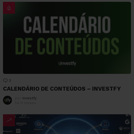
3
Comentários
CALENDÁRIO DE CONTEÚDOS – INVESTFY
por
Investfy
há 11 meses