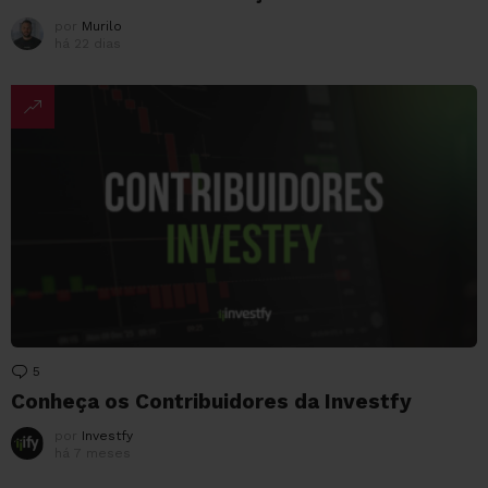
por
Murilo
há 22 dias
5
Comentários
Conheça os Contribuidores da Investfy
por
Investfy
há 7 meses