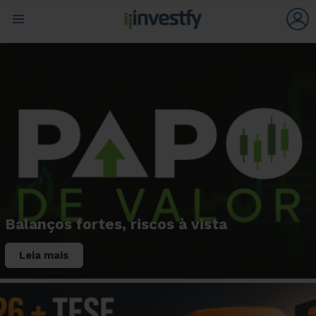
L
Menu
Balanços fortes, riscos à vista
Leia mais