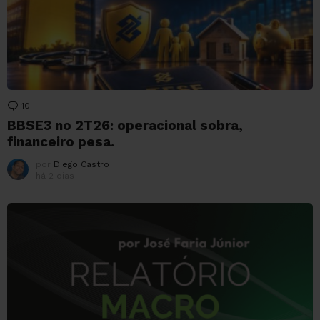
10
Comentários
BBSE3 no 2T26: operacional sobra,
financeiro pesa.
por
Diego Castro
há 2 dias