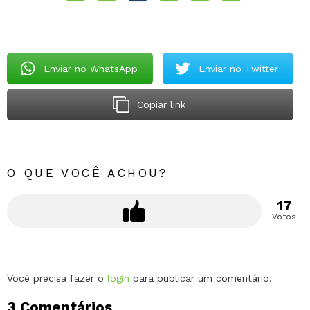
Enviar no WhatsApp
Enviar no Twitter
Copiar link
O QUE VOCÊ ACHOU?
17
Votos
Deixe
Você precisa fazer o
login
para publicar um comentário.
um
3 Comentários