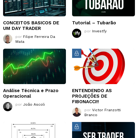
CONCEITOS BASICOS DE
Tutorial – Tubarão
UM DAY TRADER
por
Investfy
por
Filipe Ferreira Da
Mata
Análise Técnica e Prazo
ENTENDENDO AS
Operacional
PROJEÇÕES DE
FIBONACCI!!
por
João Ascoli
por
Victor Franzotti
Branco