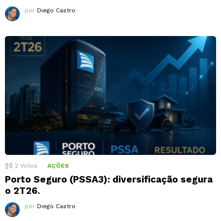
por
Diego Castro
2
Votos
AÇÕES
Porto Seguro (PSSA3): diversificação segura
o 2T26.
por
Diego Castro