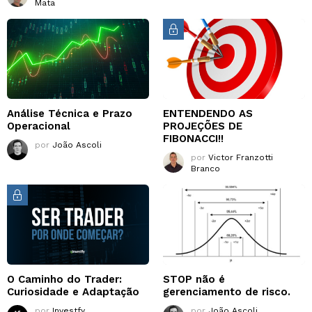
Mata
Análise Técnica e Prazo
ENTENDENDO AS
Operacional
PROJEÇÕES DE
FIBONACCI!!
por
João Ascoli
por
Victor Franzotti
Branco
O Caminho do Trader:
STOP não é
Curiosidade e Adaptação
gerenciamento de risco.
por
Investfy
por
João Ascoli