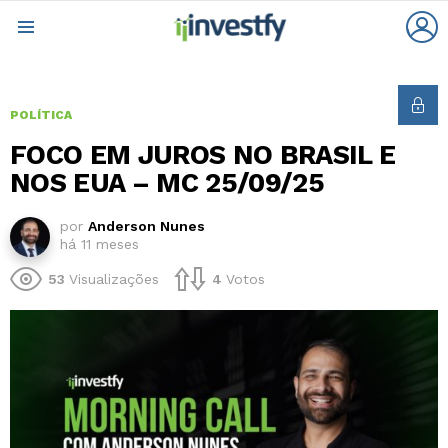
L
Menu
POLÍTICA
FOCO EM JUROS NO BRASIL E
NOS EUA – MC 25/09/25
por
Anderson Nunes
há 11 meses
53
Visualizações
4
Votos