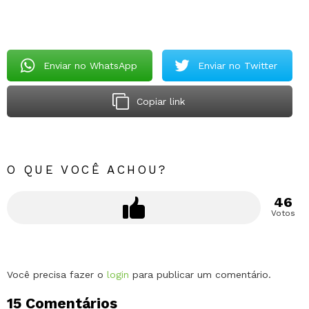
Enviar no WhatsApp
Enviar no Twitter
Copiar link
O QUE VOCÊ ACHOU?
46
Votos
Deixe
Você precisa fazer o
login
para publicar um comentário.
um
15 Comentários
comentário