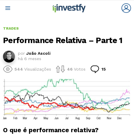
L
Menu
TRADES
Performance Relativa – Parte 1
por
João Ascoli
há 6 meses
Comentários
544
Visualizações
46
Votos
15
O que é performance relativa?