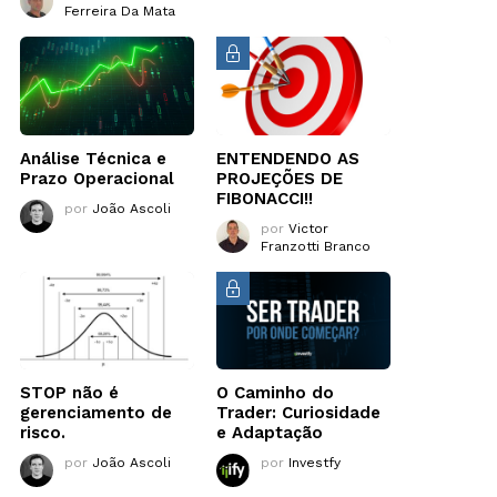
Ferreira Da Mata
Análise Técnica e
ENTENDENDO AS
Prazo Operacional
PROJEÇÕES DE
FIBONACCI!!
por
João Ascoli
por
Victor
Franzotti Branco
STOP não é
O Caminho do
gerenciamento de
Trader: Curiosidade
risco.
e Adaptação
por
João Ascoli
por
Investfy