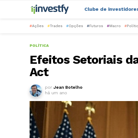
Clube de investidore
#
Ações
#
Trades
#
Opções
#
Futuros
#
Macro
#
Políti
POLÍTICA
Efeitos Setoriais da
Act
por
Jean Botelho
há um ano