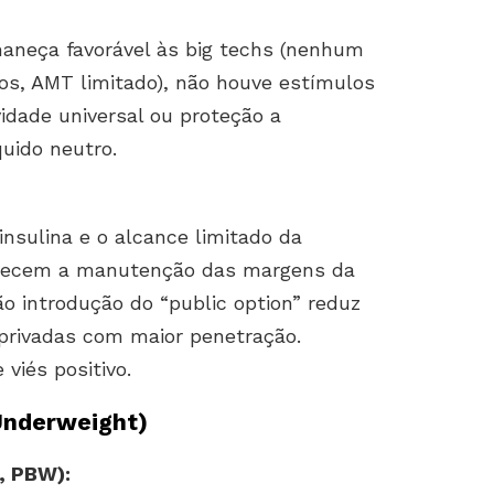
maneça favorável às big techs (nenhum
os, AMT limitado), não houve estímulos
vidade universal ou proteção a
quido neutro.
insulina e o alcance limitado da
recem a manutenção das margens da
ão introdução do “public option” reduz
privadas com maior penetração.
 viés positivo.
Underweight)
, PBW):