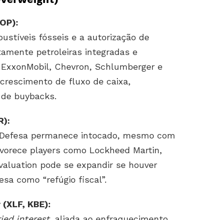
XOP):
stíveis fósseis e a autorização de
tamente petroleiras integradas e
 ExxonMobil, Chevron, Schlumberger e
rescimento de fluxo de caixa,
de buybacks.
R):
 Defesa permanece intocado, mesmo com
favorece players como Lockheed Martin,
aluation pode se expandir se houver
esa como “refúgio fiscal”.
 (XLF, KBE):
ried interest
, aliada ao enfraquecimento