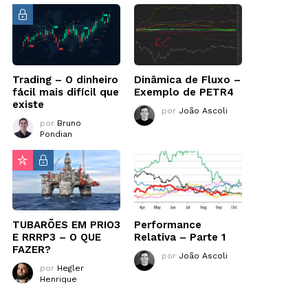
Trading – O dinheiro
Dinâmica de Fluxo –
fácil mais difícil que
Exemplo de PETR4
existe
por
João Ascoli
por
Bruno
Pondian
TUBARÕES EM PRIO3
Performance
E RRRP3 – O QUE
Relativa – Parte 1
FAZER?
por
João Ascoli
por
Hegler
Henrique