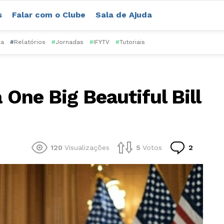
s
Falar com o Clube
Sala de Ajuda
ca
#
Relatórios
#
Jornadas
#
IFYTV
#
Tutoriais
 One Big Beautiful Bill
Comentá
120
Visualizações
5
Votos
2