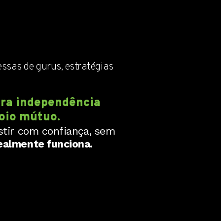
ssas de gurus, estratégias
eira independência
poio mútuo.
stir com confiança, sem
ealmente funciona.