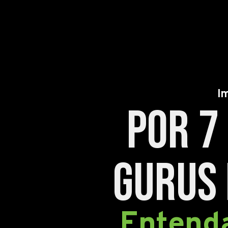
I
por 7
gurus 
Entenda