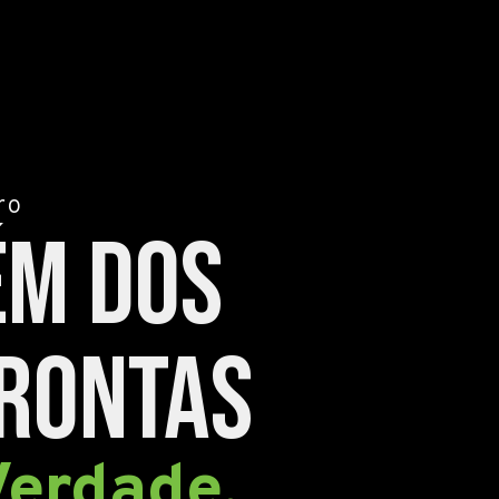
ro
ém dos
prontas
Verdade.