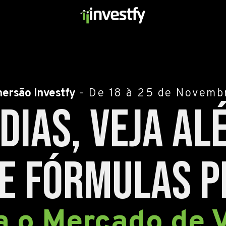
mersão Investfy
- De 18 à 25 de Novemb
 dias, veja al
e fórmulas 
 o Mercado de 