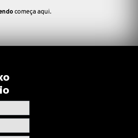
lendo
começa aqui.
xo
io