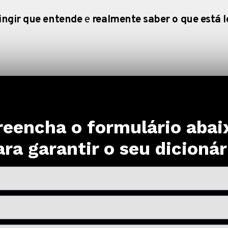
ingir que entende
e
realmente saber o que está 
reencha o formulário abai
ara garantir o seu dicionár