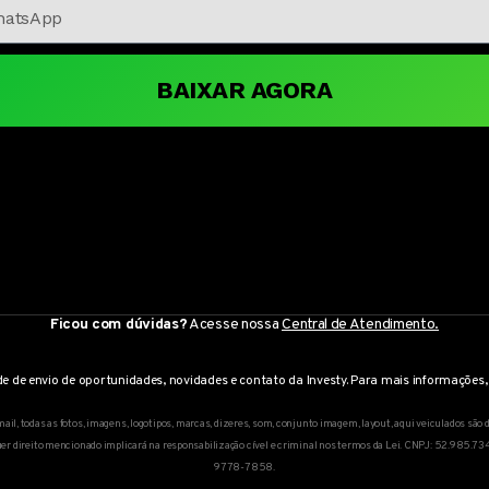
BAIXAR AGORA
Ficou com dúvidas?
Acesse nossa
Central de Atendimento.
e de envio de oportunidades, novidades e contato da Investy. Para mais informações,
 todas as fotos, imagens, logotipos, marcas, dizeres, som, conjunto imagem, layout, aqui veiculados são de 
quer direito mencionado implicará na responsabilização cível e criminal nos termos da Lei. CNPJ: 52.985
9778-7858.