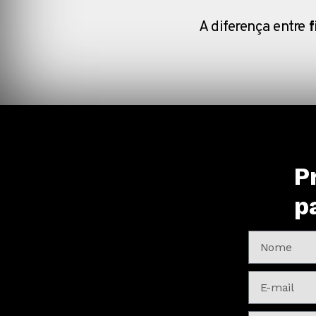
A diferença entre
f
P
p