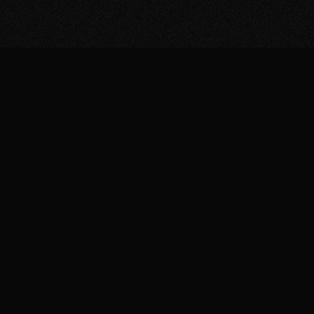
 junho de 2026, online. Acompanhe
da sessão e o que já aconteceu.
I
· 11/06
h00 – 16h00