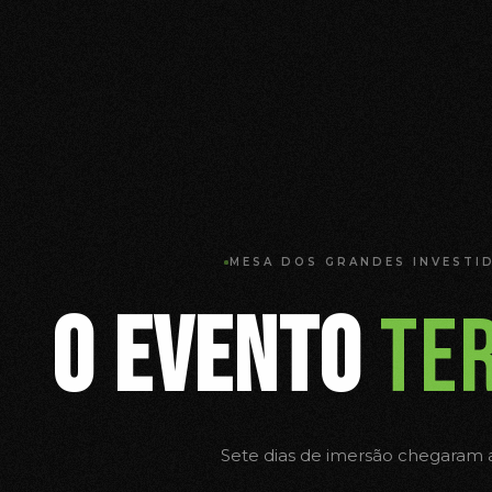
MESA DOS GRANDES INVESTI
O EVENTO
TE
Sete dias de imersão chegaram a