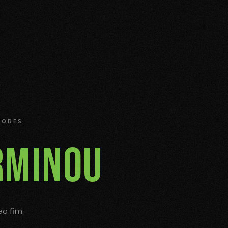
DORES
RMINOU
o fim.