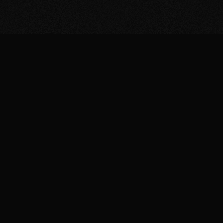
TA
AS DE
.
8 a 16 de
abaixo ca
QU
14