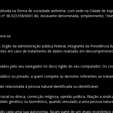
onstituída na forma de sociedade anônima, com sede na Cidade de It
 o nº 38.323.558/0001-80, doravante denominada, simplesmente, “
Inve
era-se:
órgão da administração pública federal, integrante da Presidência da
anções em caso de tratamento de dados realizado em descumprimento 
nados pelo seu navegador no disco rígido do seu computador. Os coo
ito público ou privado, a quem compete as decisões referentes ao tra
ão relacionada à pessoa natural identificada ou identificável;
ial ou étnica, convicção religiosa, opinião política, filiação a sindic
, dado genético ou biométrico, quando vinculado a uma pessoa natura
do cada uma sua autonomia, façam parte de um grupo econômico ou