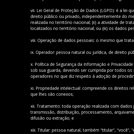
vii. Lei Geral de Proteção de Dados (LGPD): é a lei q
direito público ou privado, independentemente do me
realizada no território nacional; (ii) a atividade de
localizados no território nacional; ou (iii) os dados 
viii. Operação de dados pessoais: o mesmo que trat
ix. Operador: pessoa natural ou jurídica, de direito
x. Política de Segurança da Informação e Privacida
sob sua guarda, devendo ser cumprida por todos os s
operadores no que diz respeito à adoção de proced
xi. Propriedade intelectual: compreende os direitos r
que lhes são conexos;
xii. Tratamento: toda operação realizada com dados p
transmissão, distribuição, processamento, arquivam
difusão ou extração; e
xiii. Titular: pessoa natural, também “titular”, “vo