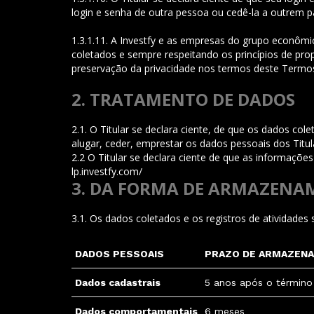
login e senha de outra pessoa ou cedê-la a outrem par
1.3.1.11. A Investfy e as empresas do grupo econô
coletados e sempre respeitando os princípios de pro
preservação da privacidade nos termos deste Termos
2. TRATAMENTO DE DADOS
2.1. O Titular se declara ciente, de que os dados col
alugar, ceder, emprestar os dados pessoais dos Titula
2.2 O Titular se declara ciente de que as informaçõe
lp.investfy.com/
/lgpdpar.
3. DA FORMA DE ARMAZENA
3.1. Os dados coletados e os registros de atividad
DADOS PESSOAIS
PRAZO DE ARMAZEN
Dados cadastrais
5 anos após o término
Dados comportamentais
6 meses