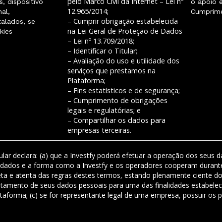
pelo Marco Civil da Internet – Lei nº
, dispositivo
o apoio 
12.965/2014;
al,
Cumprime
– Cumprir obrigação estabelecida
talados, se
na Lei Geral de Proteção de Dados
kies
– Lei nº 13.709/2018;
– Identificar o Titular;
– Avaliação do uso e utilidade dos
serviços que prestamos na
Plataforma;
– Fins estatísticos e de segurança;
– Cumprimento de obrigações
legais e regulatórias; e
– Compartilhar os dados para
empresas terceiras.
Titular declara: (a) que a Investfy poderá efetuar a operação dos s
dados e a forma como a Investfy e os operadores cooperam durante
eta e atenta das regras destes termos, estando plenamente ciente do
atamento de seus dados pessoais para uma das finalidades estabelec
aforma; (c) se for representante legal de uma empresa, possuir os p