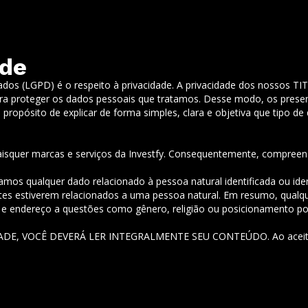
ade
os (LGPD) é o respeito à privacidade. A privacidade dos nossos TI
ara proteger os dados pessoais que tratamos. Desse modo, os presen
o propósito de explicar de forma simples, clara e objetiva que tip
aisquer marcas e serviços da Investfy. Consequentemente, compreen
s qualquer dado relacionado à pessoa natural identificada ou identi
estes estiverem relacionados a uma pessoa natural. Em resumo, qualq
 e endereço a questões como gênero, religião ou posicionamento pol
E, VOCÊ DEVERÁ LER INTEGRALMENTE SEU CONTEÚDO. Ao aceitar 