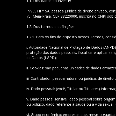
1.1. Dos dados da Investfy
INVESTIFY SA, pessoa jurídica de direito privado, c
75, Meia-Praia, CEP 88220000, inscrita no CNPJ sob
1.2. Dos termos e definições
1.2.1. Para os fins do disposto nestes Termos, consid
i. Autoridade Nacional de Proteção de Dados (ANPD): 
proteção dos dados pessoais, fiscalizar e aplicar s
de Dados (LGPD);
ii. Cookies: são pequenas unidades de dados armaze
iii. Controlador: pessoa natural ou jurídica, de dire
iv. Dado pessoal: (você, Titular ou Titulares) informaç
v. Dado pessoal sensível: dado pessoal sobre origem rac
ou político, dado referente à saúde ou à vida sexual
vi. Grupo econômico: empresas que, mesmo guardan