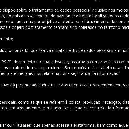
ue dispõe sobre o tratamento de dados pessoais, inclusive nos meios d
io, do país de sua sede ou do país onde estejam localizados os dado
 tratamento que tenha por objetivo a oferta ou o fornecimento de bens
pessoais objeto do tratamento tenham sido coletados no território naci
amento;
 público ou privado, que realiza o tratamento de dados pessoais em no
de (PSIP): documento no qual a Investfy assume o compromisso com 
eus colaboradores e operadores. Seu propósito é estabelecer as dire
imentos e mecanismos relacionados à segurança da informação;
elativos à propriedade industrial e aos direitos autorais, entendendo
essoais, como as que se referem à coleta, produção, recepção, class
ento, armazenamento, eliminação, avaliação ou controle da informaç
cê”, “ele” ou “Titulares” que apenas acessa a Plataforma, bem como aq