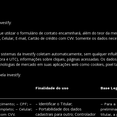
vestfy:
ar que utilizar o formulário de contato encaminhará, além do teor d
elular, E-mail, Cartão de crédito com CVV. Somente os dados necessá
 sistemas da Investfy coletam automaticamente, sem qualquer influênc
hora e UTC), informações sobre cliques, páginas acessadas. Os dados
 tecnologias de mercado em suas aplicações web como cookies, pixel t
ela Investfy:
Finalidade do uso
Base Le
– Identificar o Titular;
cimento; – CPF; –
– Para a
– Portabilidade dos dados
mpleto; – Celular;
prelimina
cadastrais para outro; Controlador
 com CVV.
titular, 