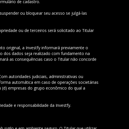
ormulário de cadastro.
, suspender ou bloquear seu acesso se julgá-las
priedade ou de terceiros será solicitado ao Titular
o original, a Investfy informará previamente o
to dos dados seja realizado com fundamento na
rmará as consequências caso o Titular não concorde
Com autoridades judiciais, administrativas ou
 forma automática em caso de operações societárias
ou (d) empresas do grupo econômico do qual a
iedade e responsabilidade da Investfy.
b sigilo e em ambiente seguro. O Titular que utilizar