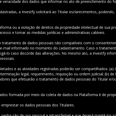
ão e veracidade dos dados que informar no ato de preenchimento do f
adastradas, a Investfy solicitará ao Titular esclarecimentos, podendo
aforma ou a violação de direitos da propriedade intelectual de sua pro
cesso e tomar as medidas jurídicas e administrativas cabíveis.
 o tratamento de dados pessoais não compatíveis com o consentiment
do e-mail informado no momento do cadastramento. Caso o tratamen
vogá-lo caso discorde das alterações. No mesmo ato, a Investfy info
pessoais.
coletados e as atividades registradas poderão ser compartilhados: (a) 
rminação legal, requerimento, requisição ou ordem judicial; (b) de
radores que efetuarão o tratamento de dados pessoais do Titular e/
e dados formada por meio da coleta de dados na Plataforma é de propr
er, emprestar os dados pessoais dos Titulares.
 e senha são de uso pessoal e intransferível e que deverá mantê-los so