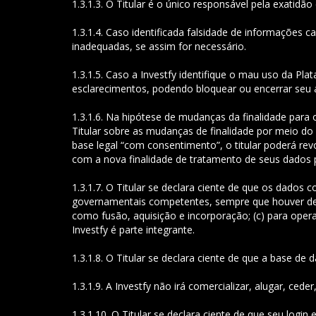
1.3.1.3. O Titular é o único responsável pela exatid
1.3.1.4. Caso identificada falsidade de informações c
inadequadas, se assim for necessário.
1.3.1.5. Caso a Investfy identifique o mau uso da Plat
esclarecimentos, podendo bloquear ou encerrar seu a
1.3.1.6. Na hipótese de mudanças da finalidade para
Titular sobre as mudanças de finalidade por meio 
base legal “com consentimento”, o titular poderá re
com a nova finalidade de tratamento de seus dados 
1.3.1.7. O Titular se declara ciente de que os dados 
governamentais competentes, sempre que houver dete
como fusão, aquisição e incorporação; (c) para ope
Investfy é parte integrante.
1.3.1.8. O Titular se declara ciente de que a base d
1.3.1.9. A Investfy não irá comercializar, alugar, ced
1.3.1.10. O Titular se declara ciente de que seu login