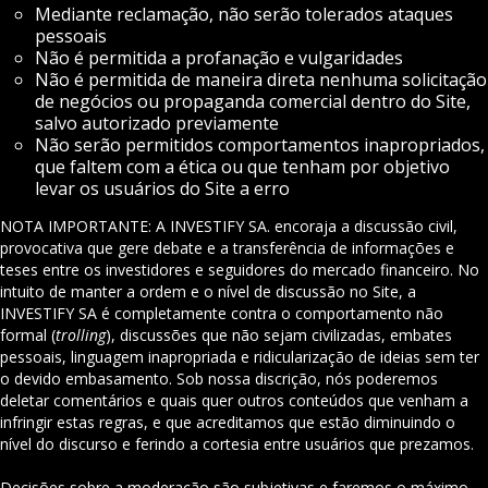
Mediante reclamação, não serão tolerados ataques
pessoais
Não é permitida a profanação e vulgaridades
Não é permitida de maneira direta nenhuma solicitação
de negócios ou propaganda comercial dentro do Site,
salvo autorizado previamente
Não serão permitidos comportamentos inapropriados,
que faltem com a ética ou que tenham por objetivo
levar os usuários do Site a erro
NOTA IMPORTANTE: A INVESTIFY SA. encoraja a discussão civil,
provocativa que gere debate e a transferência de informações e
teses entre os investidores e seguidores do mercado financeiro. No
intuito de manter a ordem e o nível de discussão no Site, a
INVESTIFY SA é completamente contra o comportamento não
formal (
trolling
), discussões que não sejam civilizadas, embates
pessoais, linguagem inapropriada e ridicularização de ideias sem ter
o devido embasamento. Sob nossa discrição, nós poderemos
deletar comentários e quais quer outros conteúdos que venham a
infringir estas regras, e que acreditamos que estão diminuindo o
nível do discurso e ferindo a cortesia entre usuários que prezamos.
Decisões sobre a moderação são subjetivas e faremos o máximo