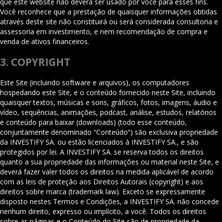
que este website não deverá ser usado por você para esses fins.
Você reconhece que a prestação de quaisquer informações obtidas
através deste site não constituirá ou será considerada consultoria e
assessoria em investimento, e nem recomendação de compra e
venda de ativos financeiros.
3. COPYRIGHT
Este Site (incluindo software e arquivos), os computadores
hospedando este Site, e o conteúdo fornecido neste Site, incluindo
quaisquer textos, músicas e sons, gráficos, fotos, imagens, áudio e
vídeo, sequências, animações, podcast, análise, estudos, relatórios
e conteúdo para baixar (downloads) (todo esse conteúdo,
conjuntamente denominado “Conteúdo”) são exclusiva propriedade
da INVESTIFY SA. ou estão licenciados à INVESTIFY SA., e são
protegidos por lei. A INVESTIFY SA. se reserva todos os direitos
quanto a sua propriedade das informações ou material neste Site, e
deverá fazer valer todos os direitos na medida aplicável de acordo
com as leis de proteção aos Direitos Autorais (copyright) e aos
direitos sobre marca (trademark law). Exceto se expressamente
disposto nestes Termos e Condições, a INVESTIFY SA. não concede
nenhum direito, expresso ou implícito, a você. Todos os direitos
sobre as páginas e o Conteúdo do Site são de propriedade da