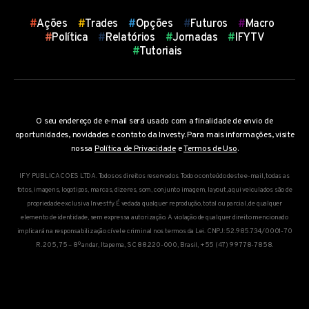
Atalhos
#
Ações
#
Trades
#
Opções
#
Futuros
#
Macro
#
Política
#
Relatórios
#
Jornadas
#
IFYTV
#
Tutoriais
O seu endereço de e-mail será usado com a finalidade de envio de
oportunidades, novidades e contato da Investy. Para mais informações, visite
nossa
Política de Privacidade
e
Termos de Uso
.
IFY PUBLICACOES LTDA. Todos os direitos reservados. Todo o conteúdo deste e-mail, todas as
fotos, imagens, logotipos, marcas, dizeres, som, conjunto imagem, layout, aqui veiculados são de
propriedade exclusiva Investfy. É vedada qualquer reprodução, total ou parcial, de qualquer
elemento de identidade, sem expressa autorização. A violação de qualquer direito mencionado
implicará na responsabilização cível e criminal nos termos da Lei. CNPJ: 52.985.734/0001-70
R. 205, 75 – 8º andar, Itapema, SC 88.220-000, Brasil, +55 (47) 9 9778-7858.