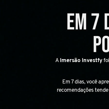
Em 7 
po
A
Imersão Investfy
fo
Em 7 dias, você apr
recomendações tendenc