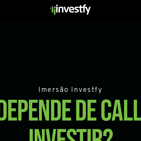
Imersão Investfy
depende de cal
investir?