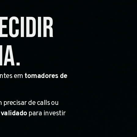
ecidir
ia.
entes em
tomadores de
m precisar de calls ou
validado
para investir