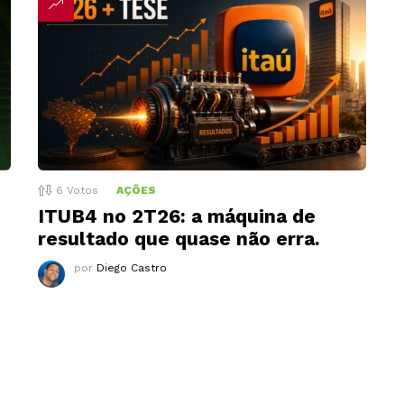
6
Votos
AÇÕES
ITUB4 no 2T26: a máquina de
resultado que quase não erra.
por
Diego Castro