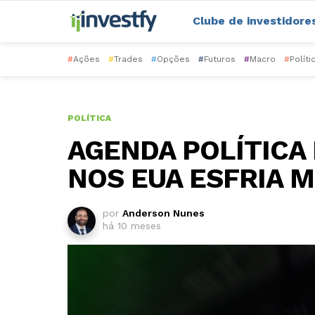
Clube de investidore
#
Ações
#
Trades
#
Opções
#
Futuros
#
Macro
#
Políti
POLÍTICA
AGENDA POLÍTICA
NOS EUA ESFRIA 
por
Anderson Nunes
há 10 meses