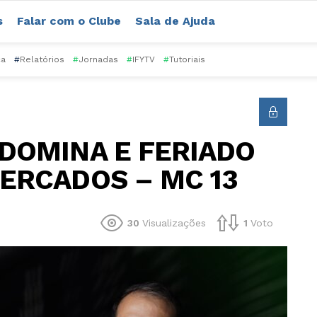
s
Falar com o Clube
Sala de Ajuda
ca
#
Relatórios
#
Jornadas
#
IFYTV
#
Tutoriais
 DOMINA E FERIADO
MERCADOS – MC 13
30
Visualizações
1
Voto