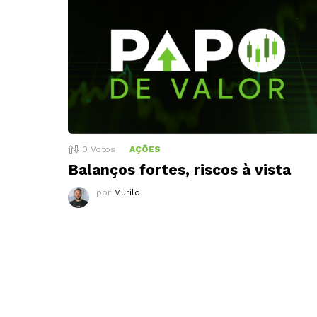
0
Votos
AÇÕES
Balanços fortes, riscos à vista
por
Murilo