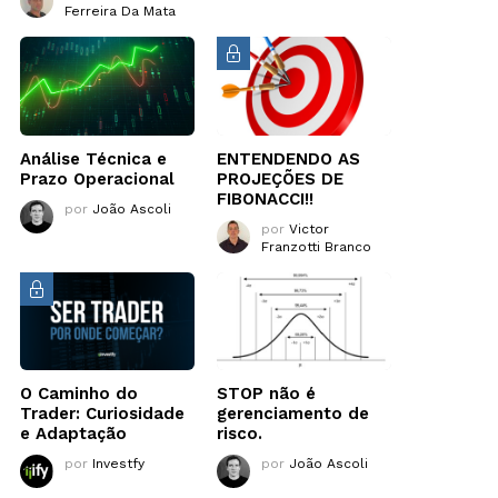
Ferreira Da Mata
Análise Técnica e
ENTENDENDO AS
Prazo Operacional
PROJEÇÕES DE
FIBONACCI!!
por
João Ascoli
por
Victor
Franzotti Branco
O Caminho do
STOP não é
Trader: Curiosidade
gerenciamento de
e Adaptação
risco.
por
Investfy
por
João Ascoli