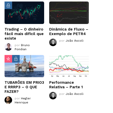
Trading – O dinheiro
Dinâmica de Fluxo –
fácil mais difícil que
Exemplo de PETR4
existe
por
João Ascoli
por
Bruno
Pondian
TUBARÕES EM PRIO3
Performance
E RRRP3 – O QUE
Relativa – Parte 1
FAZER?
por
João Ascoli
por
Hegler
Henrique