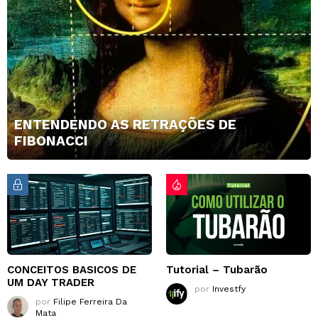
ENTENDENDO AS RETRAÇÕES DE
FIBONACCI
CONCEITOS BASICOS DE
Tutorial – Tubarão
UM DAY TRADER
por
Investfy
por
Filipe Ferreira Da
Mata