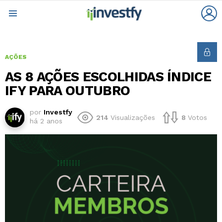
L
Menu
AÇÕES
AS 8 AÇÕES ESCOLHIDAS ÍNDICE
IFY PARA OUTUBRO
por
Investfy
214
Visualizações
8
Votos
há 2 anos