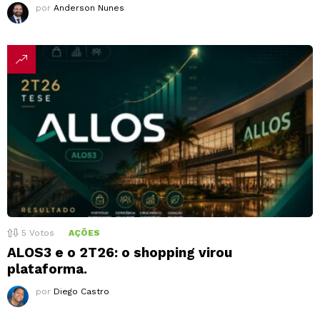
por
Anderson Nunes
5
Votos
AÇÕES
ALOS3 e o 2T26: o shopping virou
plataforma.
por
Diego Castro