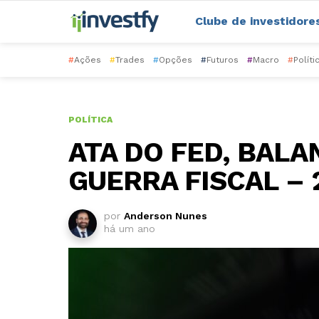
Clube de investidore
#
Ações
#
Trades
#
Opções
#
Futuros
#
Macro
#
Políti
POLÍTICA
ATA DO FED, BALA
GUERRA FISCAL – 
por
Anderson Nunes
há um ano