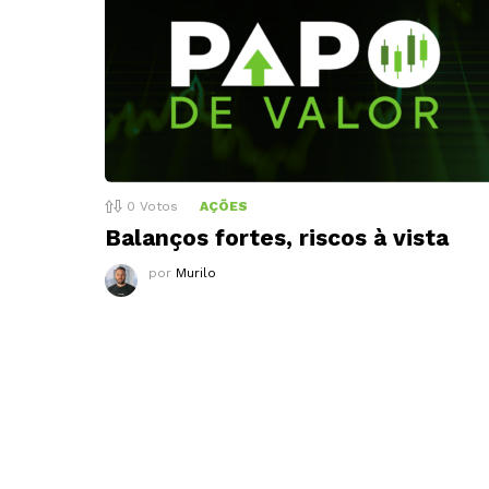
0
Votos
AÇÕES
Balanços fortes, riscos à vista
por
Murilo