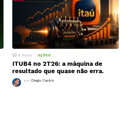
6
Votos
AÇÕES
ITUB4 no 2T26: a máquina de
resultado que quase não erra.
por
Diego Castro