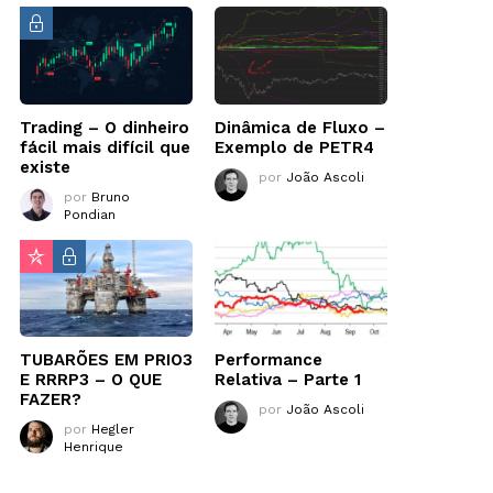
Trading – O dinheiro
Dinâmica de Fluxo –
fácil mais difícil que
Exemplo de PETR4
existe
por
João Ascoli
por
Bruno
Pondian
TUBARÕES EM PRIO3
Performance
E RRRP3 – O QUE
Relativa – Parte 1
FAZER?
por
João Ascoli
por
Hegler
Henrique