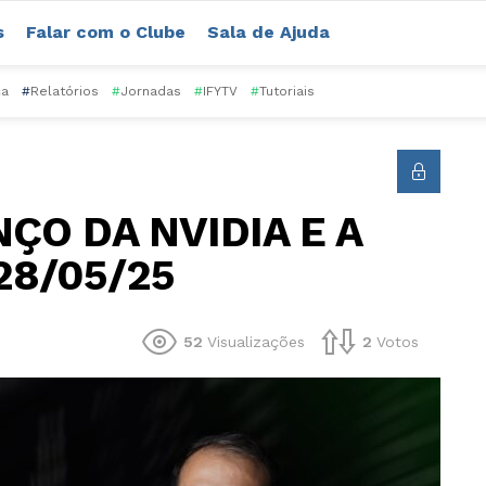
s
Falar com o Clube
Sala de Ajuda
ca
#
Relatórios
#
Jornadas
#
IFYTV
#
Tutoriais
NÇO DA NVIDIA E A
28/05/25
52
Visualizações
2
Votos