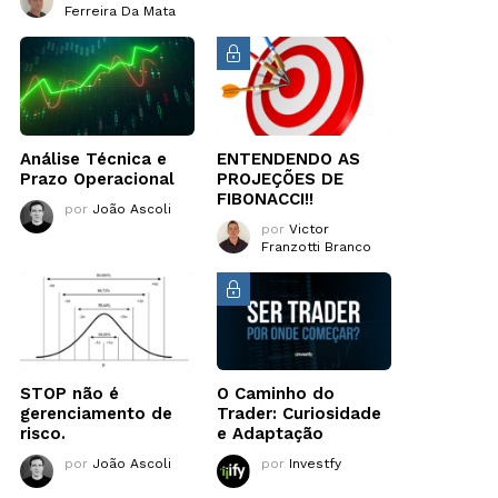
Ferreira Da Mata
Análise Técnica e
ENTENDENDO AS
Prazo Operacional
PROJEÇÕES DE
FIBONACCI!!
por
João Ascoli
por
Victor
Franzotti Branco
STOP não é
O Caminho do
gerenciamento de
Trader: Curiosidade
risco.
e Adaptação
por
João Ascoli
por
Investfy