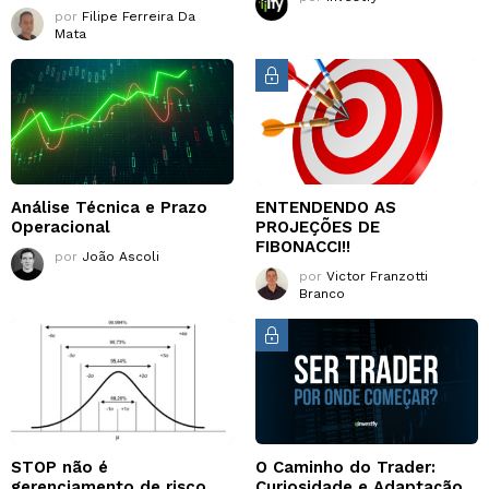
por
Filipe Ferreira Da
Mata
Análise Técnica e Prazo
ENTENDENDO AS
Operacional
PROJEÇÕES DE
FIBONACCI!!
por
João Ascoli
por
Victor Franzotti
Branco
STOP não é
O Caminho do Trader:
gerenciamento de risco.
Curiosidade e Adaptação