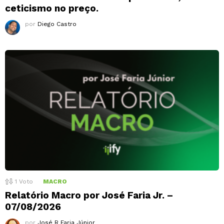
ceticismo no preço.
por
Diego Castro
1
Voto
MACRO
Relatório Macro por José Faria Jr. –
07/08/2026
por
José R Faria Júnior