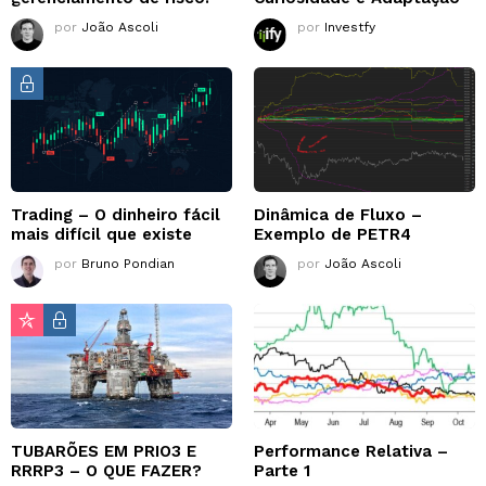
por
João Ascoli
por
Investfy
Trading – O dinheiro fácil
Dinâmica de Fluxo –
mais difícil que existe
Exemplo de PETR4
por
Bruno Pondian
por
João Ascoli
TUBARÕES EM PRIO3 E
Performance Relativa –
RRRP3 – O QUE FAZER?
Parte 1