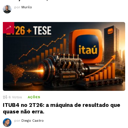
por
Murilo
6
Votos
AÇÕES
ITUB4 no 2T26: a máquina de resultado que
quase não erra.
por
Diego Castro