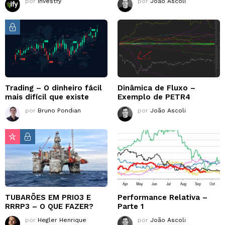
por
Investfy
por
João Ascoli
Trading – O dinheiro fácil
Dinâmica de Fluxo –
mais difícil que existe
Exemplo de PETR4
por
Bruno Pondian
por
João Ascoli
TUBARÕES EM PRIO3 E
Performance Relativa –
RRRP3 – O QUE FAZER?
Parte 1
por
Hegler Henrique
por
João Ascoli