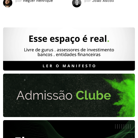
por
Hegler Henrique
por
João Ascoli