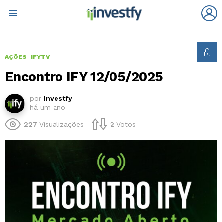
L
Menu
AÇÕES
IFYTV
Encontro IFY 12/05/2025
por
Investfy
há um ano
227
Visualizações
2
Votos