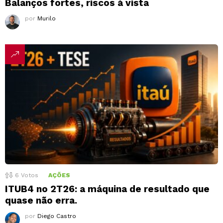
Balanços fortes, riscos à vista
por
Murilo
6
Votos
AÇÕES
ITUB4 no 2T26: a máquina de resultado que
quase não erra.
por
Diego Castro