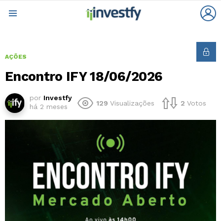
L
Menu
AÇÕES
Encontro IFY 18/06/2026
por
Investfy
129
Visualizações
2
Votos
há 2 meses