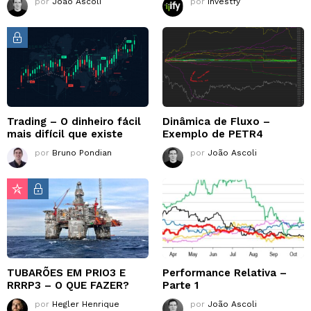
por
João Ascoli
por
Investfy
Trading – O dinheiro fácil
Dinâmica de Fluxo –
mais difícil que existe
Exemplo de PETR4
por
Bruno Pondian
por
João Ascoli
TUBARÕES EM PRIO3 E
Performance Relativa –
RRRP3 – O QUE FAZER?
Parte 1
por
Hegler Henrique
por
João Ascoli