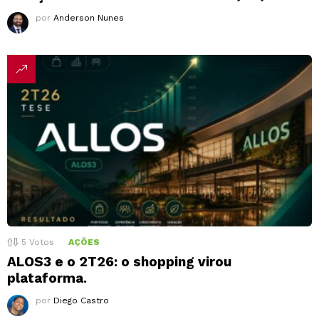
por
Anderson Nunes
5
Votos
AÇÕES
ALOS3 e o 2T26: o shopping virou
plataforma.
por
Diego Castro