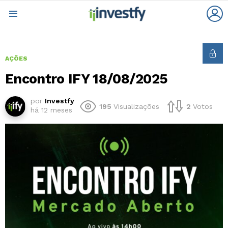
L
Menu
AÇÕES
Encontro IFY 18/08/2025
por
Investfy
195
Visualizações
2
Votos
há 12 meses