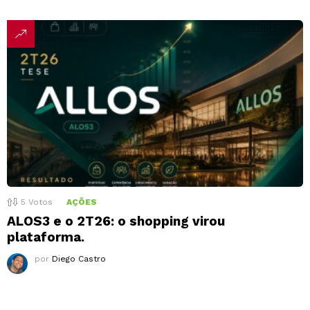
5
Votos
AÇÕES
ALOS3 e o 2T26: o shopping virou
plataforma.
por
Diego Castro