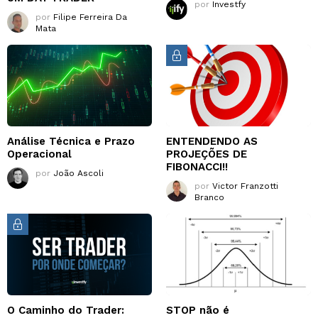
por
Investfy
por
Filipe Ferreira Da
Mata
Análise Técnica e Prazo
ENTENDENDO AS
Operacional
PROJEÇÕES DE
FIBONACCI!!
por
João Ascoli
por
Victor Franzotti
Branco
O Caminho do Trader:
STOP não é