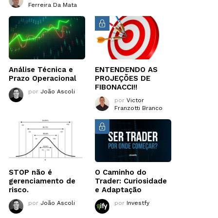
Ferreira Da Mata
Análise Técnica e
ENTENDENDO AS
Prazo Operacional
PROJEÇÕES DE
FIBONACCI!!
por
João Ascoli
por
Victor
Franzotti Branco
STOP não é
O Caminho do
gerenciamento de
Trader: Curiosidade
risco.
e Adaptação
por
João Ascoli
por
Investfy