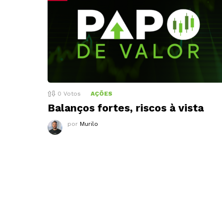
0
Votos
AÇÕES
Balanços fortes, riscos à vista
por
Murilo