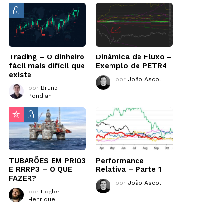
Trading – O dinheiro
Dinâmica de Fluxo –
fácil mais difícil que
Exemplo de PETR4
existe
por
João Ascoli
por
Bruno
Pondian
TUBARÕES EM PRIO3
Performance
E RRRP3 – O QUE
Relativa – Parte 1
FAZER?
por
João Ascoli
por
Hegler
Henrique