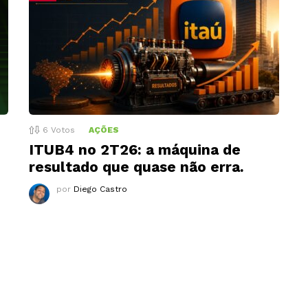
6
Votos
AÇÕES
ITUB4 no 2T26: a máquina de
resultado que quase não erra.
por
Diego Castro