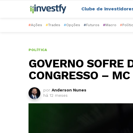
Clube de investidore
#
Ações
#
Trades
#
Opções
#
Futuros
#
Macro
#
Políti
POLÍTICA
GOVERNO SOFRE 
CONGRESSO – MC 
por
Anderson Nunes
há 12 meses