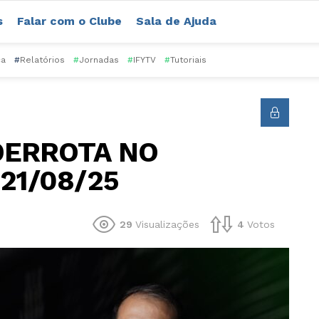
s
Falar com o Clube
Sala de Ajuda
ca
#
Relatórios
#
Jornadas
#
IFYTV
#
Tutoriais
DERROTA NO
21/08/25
29
Visualizações
4
Votos