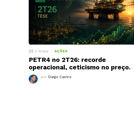
2
Votos
AÇÕES
PETR4 no 2T26: recorde
operacional, ceticismo no preço.
por
Diego Castro