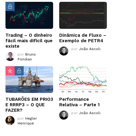
Trading – O dinheiro
Dinâmica de Fluxo –
fácil mais difícil que
Exemplo de PETR4
existe
por
João Ascoli
por
Bruno
Pondian
TUBARÕES EM PRIO3
Performance
E RRRP3 – O QUE
Relativa – Parte 1
FAZER?
por
João Ascoli
por
Hegler
Henrique