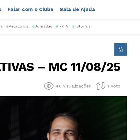
s
Falar com o Clube
Sala de Ajuda
ca
#
Relatórios
#
Jornadas
#
IFYTV
#
Tutoriais
IVAS – MC 11/08/25
46
Visualizações
1
Voto