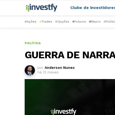
Clube de investidore
#
Ações
#
Trades
#
Opções
#
Futuros
#
Macro
#
Políti
POLÍTICA
GUERRA DE NARRAT
por
Anderson Nunes
há 12 meses