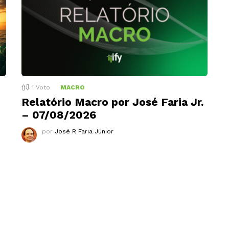
1
Voto
MACRO
Relatório Macro por José Faria Jr.
– 07/08/2026
por
José R Faria Júnior