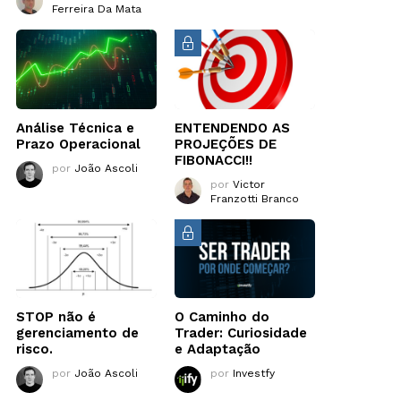
Ferreira Da Mata
Análise Técnica e
ENTENDENDO AS
Prazo Operacional
PROJEÇÕES DE
FIBONACCI!!
por
João Ascoli
por
Victor
Franzotti Branco
STOP não é
O Caminho do
gerenciamento de
Trader: Curiosidade
risco.
e Adaptação
por
João Ascoli
por
Investfy