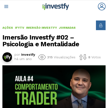
L
Menu
AÇÕES
IFYTV
IMERSÃO INVESTFY
JORNADAS
Imersão Investfy #02 –
Psicologia e Mentalidade
por
Investfy
315
Visualizações
8
Votos
há um ano