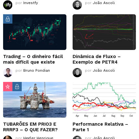
por
Investfy
por
João Ascoli
Trading – O dinheiro fácil
Dinâmica de Fluxo –
mais difícil que existe
Exemplo de PETR4
por
Bruno Pondian
por
João Ascoli
TUBARÕES EM PRIO3 E
Performance Relativa –
RRRP3 – O QUE FAZER?
Parte 1
por
Hegler Henrique
por
João Ascoli