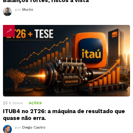
Balanços fortes, riscos à vista
por
Murilo
6
Votos
AÇÕES
ITUB4 no 2T26: a máquina de resultado que
quase não erra.
por
Diego Castro