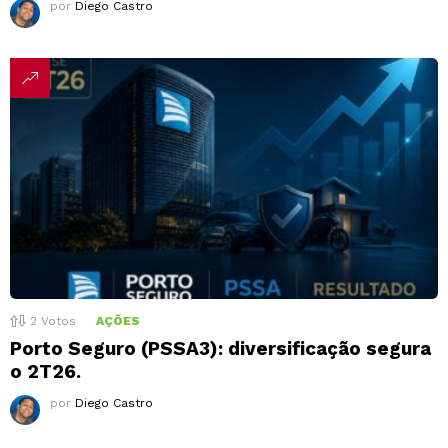
por
Diego Castro
2
Votos
AÇÕES
Porto Seguro (PSSA3): diversificação segura
o 2T26.
por
Diego Castro