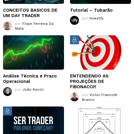
CONCEITOS BASICOS DE
Tutorial – Tubarão
UM DAY TRADER
por
Investfy
por
Filipe Ferreira Da
Mata
Análise Técnica e Prazo
ENTENDENDO AS
Operacional
PROJEÇÕES DE
FIBONACCI!!
por
João Ascoli
por
Victor Franzotti
Branco