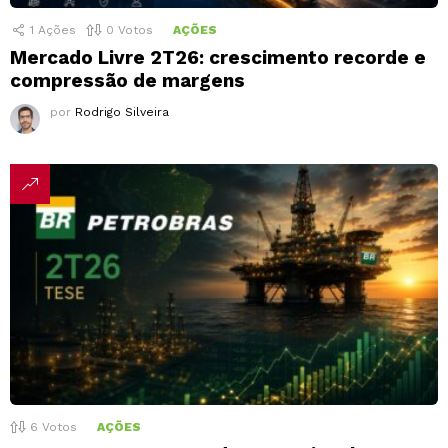
1
Ações
0
Votos
AÇÕES
Mercado Livre 2T26: crescimento recorde e
compressão de margens
por
Rodrigo Silveira
6
Votos
AÇÕES