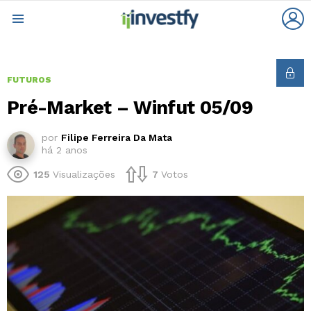
L
Menu
FUTUROS
Pré-Market – Winfut 05/09
por
Filipe Ferreira Da Mata
há 2 anos
125
Visualizações
7
Votos