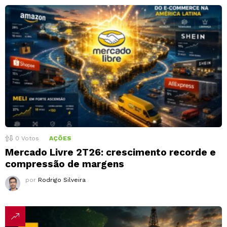
0
Votos
AÇÕES
Mercado Livre 2T26: crescimento recorde e
compressão de margens
por
Rodrigo Silveira