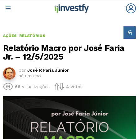
L
Menu
AÇÕES
RELATÓRIOS
Relatório Macro por José Faria
Jr. – 12/5/2025
por
José R Faria Júnior
há um ano
68
Visualizações
4
Votos