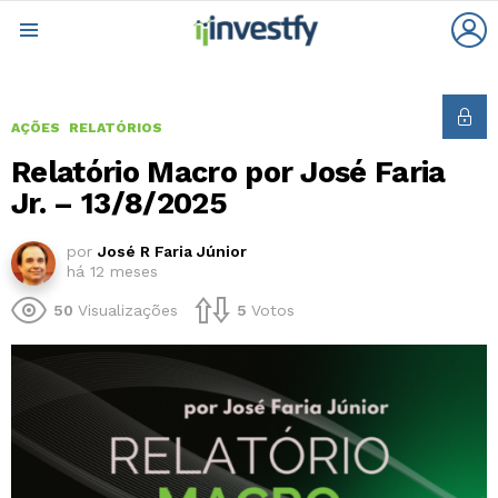
L
Menu
AÇÕES
RELATÓRIOS
Relatório Macro por José Faria
Jr. – 13/8/2025
por
José R Faria Júnior
há 12 meses
50
Visualizações
5
Votos