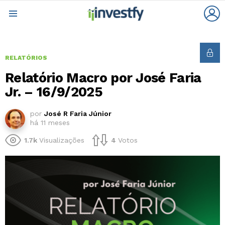
L
Menu
RELATÓRIOS
Relatório Macro por José Faria
Jr. – 16/9/2025
por
José R Faria Júnior
há 11 meses
1.7k
Visualizações
4
Votos