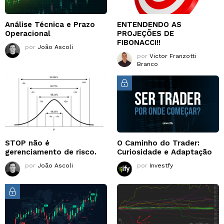
Análise Técnica e Prazo
ENTENDENDO AS
Operacional
PROJEÇÕES DE
FIBONACCI!!
por
João Ascoli
por
Victor Franzotti
Branco
STOP não é
O Caminho do Trader:
gerenciamento de risco.
Curiosidade e Adaptação
por
João Ascoli
por
Investfy