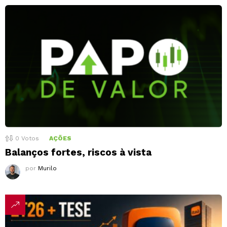
0
Votos
AÇÕES
Balanços fortes, riscos à vista
por
Murilo