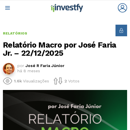
L
Menu
RELATÓRIOS
Relatório Macro por José Faria
Jr. – 22/12/2025
por
José R Faria Júnior
há 8 meses
1.6k
Visualizações
2
Votos