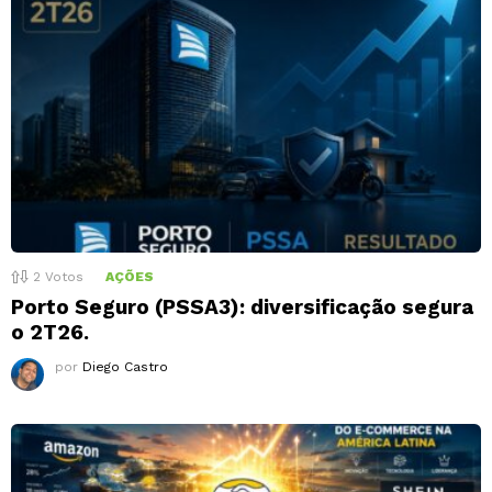
2
Votos
AÇÕES
Porto Seguro (PSSA3): diversificação segura
o 2T26.
por
Diego Castro