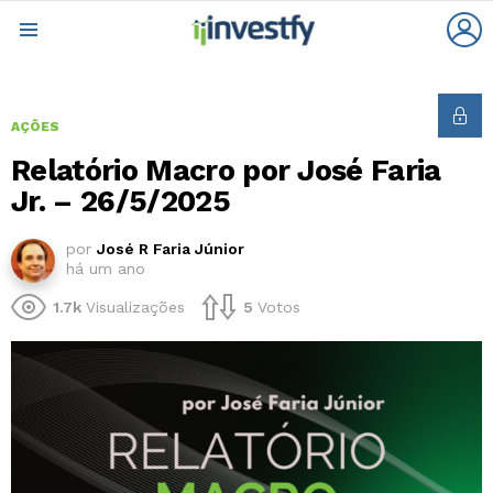
L
Menu
AÇÕES
Relatório Macro por José Faria
Jr. – 26/5/2025
por
José R Faria Júnior
há um ano
1.7k
Visualizações
5
Votos