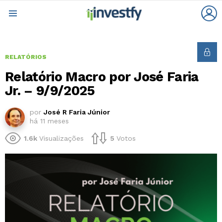
L
Menu
RELATÓRIOS
Relatório Macro por José Faria
Jr. – 9/9/2025
por
José R Faria Júnior
há 11 meses
1.6k
Visualizações
5
Votos