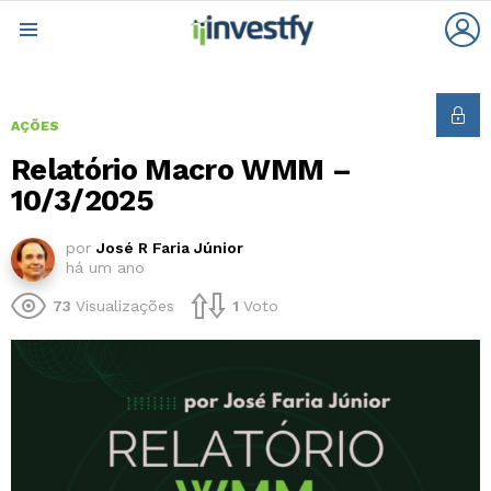
L
Menu
AÇÕES
Relatório Macro WMM –
10/3/2025
por
José R Faria Júnior
há um ano
73
Visualizações
1
Voto