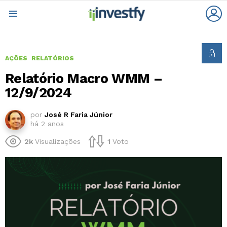
L
Menu
AÇÕES
RELATÓRIOS
Relatório Macro WMM –
12/9/2024
por
José R Faria Júnior
há 2 anos
2k
Visualizações
1
Voto