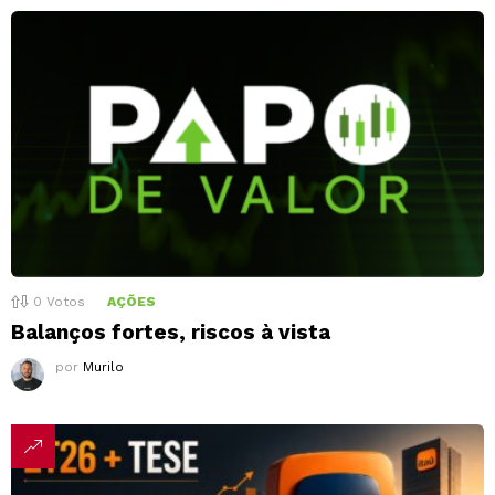
0
Votos
AÇÕES
Balanços fortes, riscos à vista
por
Murilo