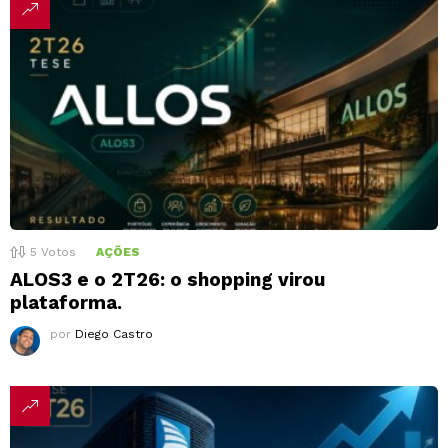
5
Votos
AÇÕES
ALOS3 e o 2T26: o shopping virou
plataforma.
por
Diego Castro