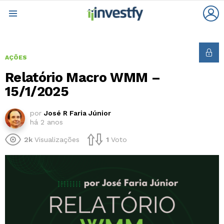
L
Menu
AÇÕES
Relatório Macro WMM –
15/1/2025
por
José R Faria Júnior
há 2 anos
2k
Visualizações
1
Voto