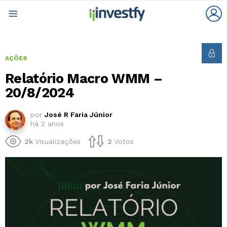
L
Menu
AÇÕES
Relatório Macro WMM –
20/8/2024
por
José R Faria Júnior
há 2 anos
2k
Visualizações
2
Votos