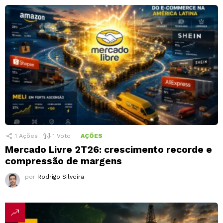
1
Ações
1
Voto
AÇÕES
Mercado Livre 2T26: crescimento recorde e
compressão de margens
por
Rodrigo Silveira