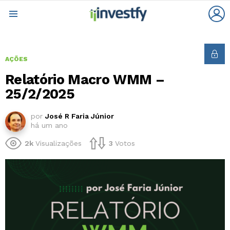
L
Menu
AÇÕES
Relatório Macro WMM –
25/2/2025
por
José R Faria Júnior
há um ano
2k
Visualizações
3
Votos