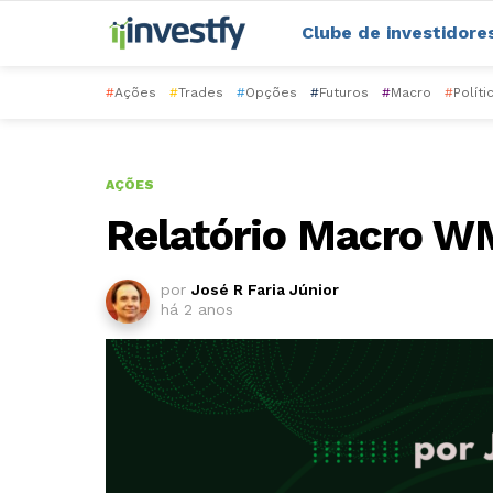
Clube de investidore
#
Ações
#
Trades
#
Opções
#
Futuros
#
Macro
#
Políti
AÇÕES
Relatório Macro W
por
José R Faria Júnior
há 2 anos