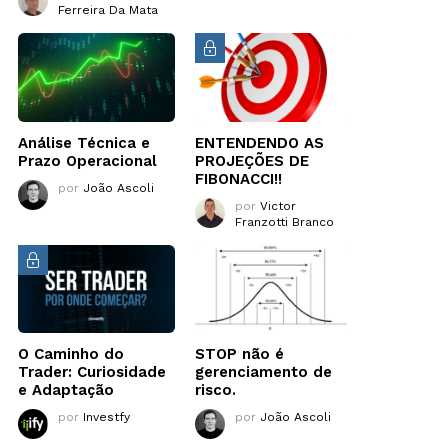
Ferreira Da Mata
Análise Técnica e
ENTENDENDO AS
Prazo Operacional
PROJEÇÕES DE
FIBONACCI!!
por
João Ascoli
por
Victor
Franzotti Branco
O Caminho do
STOP não é
Trader: Curiosidade
gerenciamento de
e Adaptação
risco.
por
Investfy
por
João Ascoli