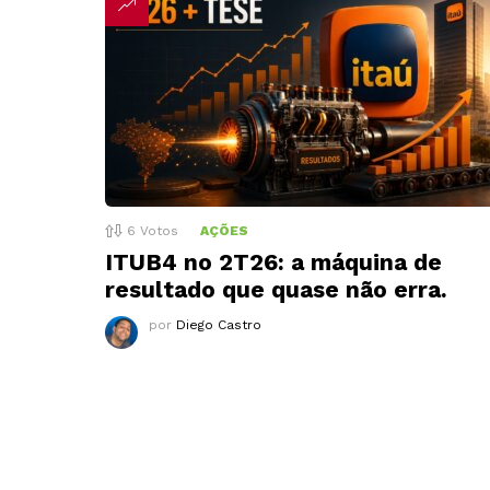
6
Votos
AÇÕES
ITUB4 no 2T26: a máquina de
resultado que quase não erra.
por
Diego Castro