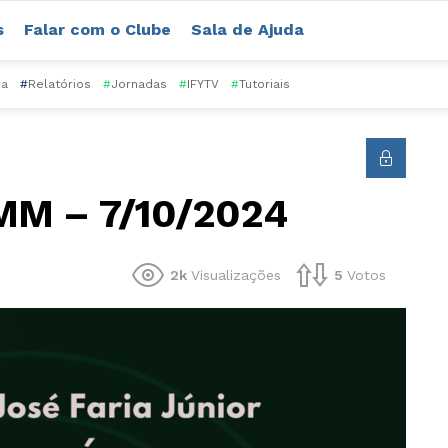
s
Falar com o Clube
Sala de Ajuda
ca
#
Relatórios
#
Jornadas
#
IFYTV
#
Tutoriais
MM – 7/10/2024
2k
Visualizações
5
Votos