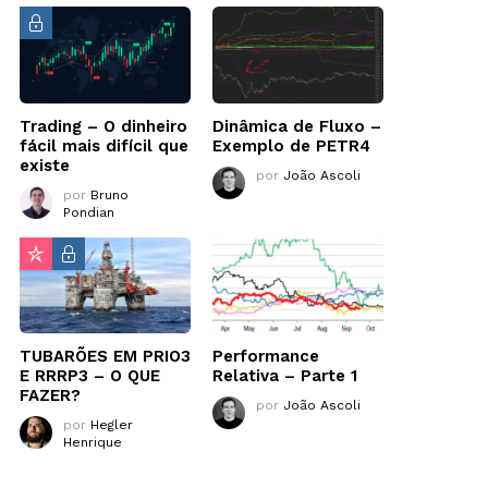
Trading – O dinheiro
Dinâmica de Fluxo –
fácil mais difícil que
Exemplo de PETR4
existe
por
João Ascoli
por
Bruno
Pondian
TUBARÕES EM PRIO3
Performance
E RRRP3 – O QUE
Relativa – Parte 1
FAZER?
por
João Ascoli
por
Hegler
Henrique