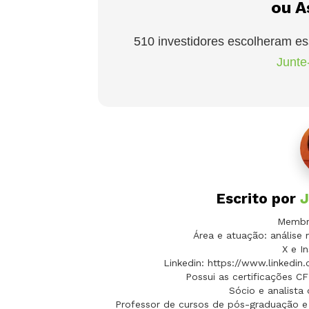
ou A
510 investidores escolheram es
Junte-
Escrito por
J
Membro
Área e atuação: análise 
X e In
Linkedin: https://www.linkedin
Possui as certificações C
Sócio e analista
Professor de cursos de pós-graduação e