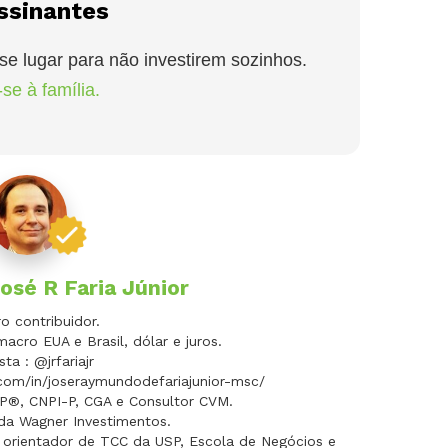
ssinantes
se lugar para não investirem sozinhos.
se à família.
osé R Faria Júnior
 contribuidor.
macro EUA e Brasil, dólar e juros.
sta : @jrfariajr
.com/in/joseraymundodefariajunior-msc/
FP®, CNPI-P, CGA e Consultor CVM.
 da Wagner Investimentos.
 orientador de TCC da USP, Escola de Negócios e