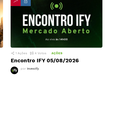
1
Ações
4
Votos
AÇÕES
Encontro IFY 05/08/2026
por
Investfy