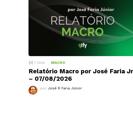
1
Voto
MACRO
Relatório Macro por José Faria Jr
– 07/08/2026
por
José R Faria Júnior