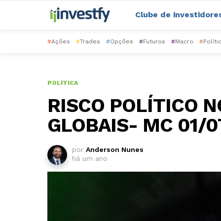
Clube de investidore
#
Ações
#
Trades
#
Opções
#
Futuros
#
Macro
#
Políti
POLÍTICA
RISCO POLÍTICO N
GLOBAIS- MC 01/0
por
Anderson Nunes
há um ano