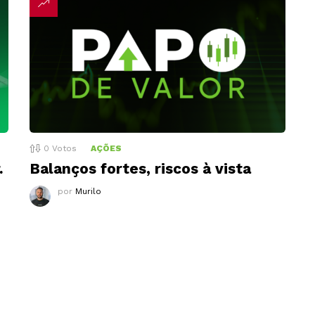
0
Votos
AÇÕES
.
Balanços fortes, riscos à vista
por
Murilo