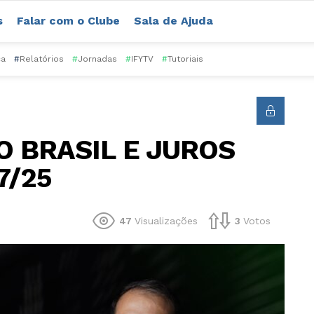
s
Falar com o Clube
Sala de Ajuda
ca
#
Relatórios
#
Jornadas
#
IFYTV
#
Tutoriais
O BRASIL E JUROS
7/25
47
Visualizações
3
Votos