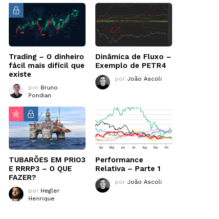
Trading – O dinheiro
Dinâmica de Fluxo –
fácil mais difícil que
Exemplo de PETR4
existe
por
João Ascoli
por
Bruno
Pondian
TUBARÕES EM PRIO3
Performance
E RRRP3 – O QUE
Relativa – Parte 1
FAZER?
por
João Ascoli
por
Hegler
Henrique