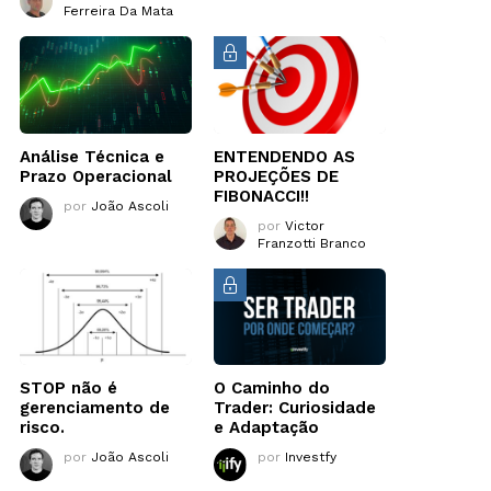
Ferreira Da Mata
Análise Técnica e
ENTENDENDO AS
Prazo Operacional
PROJEÇÕES DE
FIBONACCI!!
por
João Ascoli
por
Victor
Franzotti Branco
STOP não é
O Caminho do
gerenciamento de
Trader: Curiosidade
risco.
e Adaptação
por
João Ascoli
por
Investfy