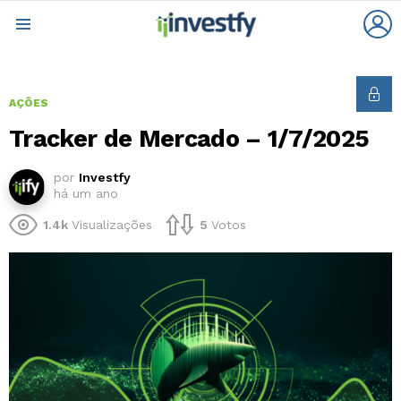
L
Menu
AÇÕES
Tracker de Mercado – 1/7/2025
por
Investfy
há um ano
1.4k
Visualizações
5
Votos