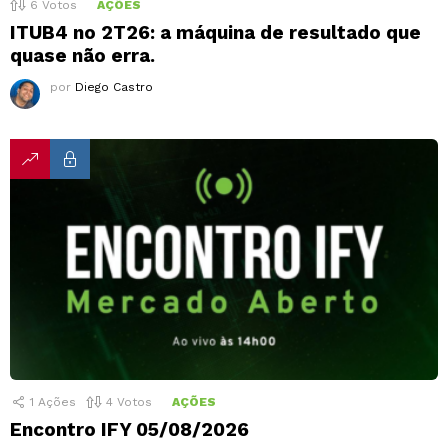
6
Votos
AÇÕES
ITUB4 no 2T26: a máquina de resultado que
quase não erra.
por
Diego Castro
1
Ações
4
Votos
AÇÕES
Encontro IFY 05/08/2026