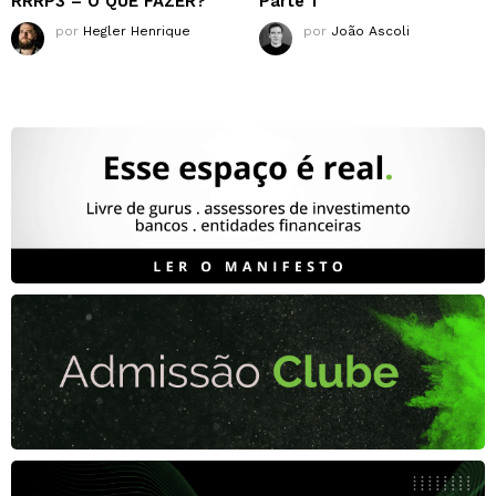
RRRP3 – O QUE FAZER?
Parte 1
por
Hegler Henrique
por
João Ascoli