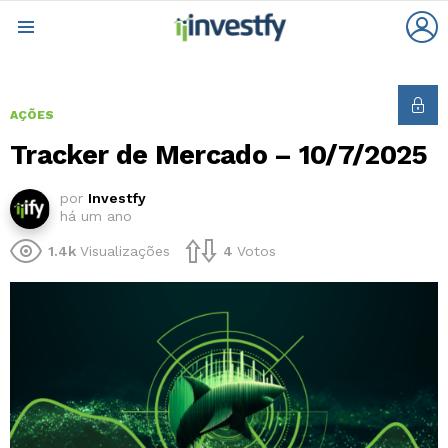
L
Menu
AÇÕES
Tracker de Mercado – 10/7/2025
por
Investfy
há um ano
1.4k
Visualizações
4
Votos