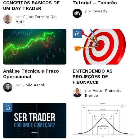
CONCEITOS BASICOS DE
Tutorial – Tubarão
UM DAY TRADER
por
Investfy
por
Filipe Ferreira Da
Mata
Análise Técnica e Prazo
ENTENDENDO AS
Operacional
PROJEÇÕES DE
FIBONACCI!!
por
João Ascoli
por
Victor Franzotti
Branco