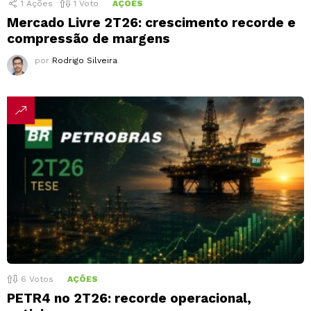
1
Ações
1
Voto
AÇÕES
Mercado Livre 2T26: crescimento recorde e
compressão de margens
por
Rodrigo Silveira
6
Votos
AÇÕES
PETR4 no 2T26: recorde operacional,