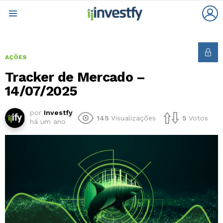
L
Menu
AÇÕES
Tracker de Mercado –
14/07/2025
por
Investfy
145
Visualizações
5
Votos
há um ano