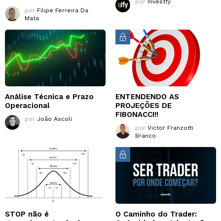
por
Investfy
por
Filipe Ferreira Da
Mata
Análise Técnica e Prazo
ENTENDENDO AS
Operacional
PROJEÇÕES DE
FIBONACCI!!
por
João Ascoli
por
Victor Franzotti
Branco
STOP não é
O Caminho do Trader: