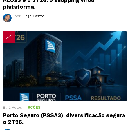
ALOS3 e o 2T26: o shopping virou
plataforma.
por
Diego Castro
2
Votos
AÇÕES
Porto Seguro (PSSA3): diversificação segura
o 2T26.