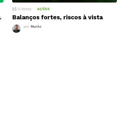
0
Votos
AÇÕES
.
Balanços fortes, riscos à vista
por
Murilo