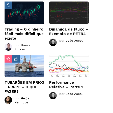
Trading – O dinheiro
Dinâmica de Fluxo –
fácil mais difícil que
Exemplo de PETR4
existe
por
João Ascoli
por
Bruno
Pondian
TUBARÕES EM PRIO3
Performance
E RRRP3 – O QUE
Relativa – Parte 1
FAZER?
por
João Ascoli
por
Hegler
Henrique