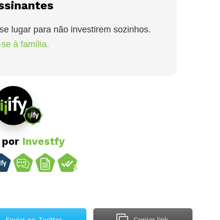
ssinantes
se lugar para não investirem sozinhos.
se à família.
o por
Investfy
Enviar no Twitter
Copiar link