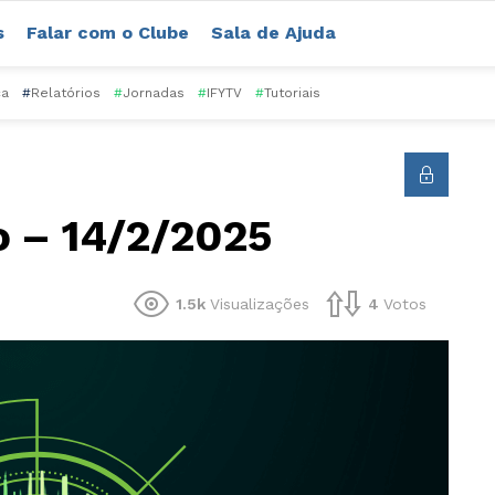
s
Falar com o Clube
Sala de Ajuda
ca
#
Relatórios
#
Jornadas
#
IFYTV
#
Tutoriais
o – 14/2/2025
1.5k
Visualizações
4
Votos