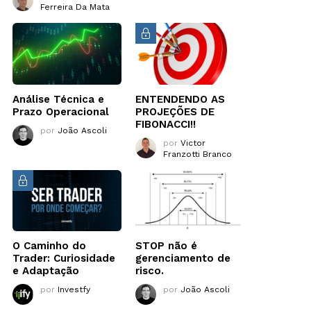
Ferreira Da Mata
Análise Técnica e
ENTENDENDO AS
Prazo Operacional
PROJEÇÕES DE
FIBONACCI!!
por
João Ascoli
por
Victor
Franzotti Branco
O Caminho do
STOP não é
Trader: Curiosidade
gerenciamento de
e Adaptação
risco.
por
Investfy
por
João Ascoli