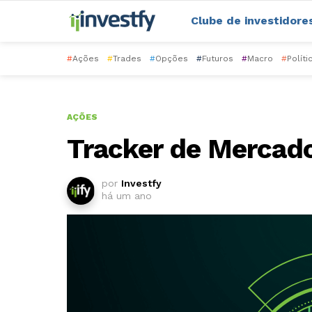
Clube de investidore
#
Ações
#
Trades
#
Opções
#
Futuros
#
Macro
#
Políti
AÇÕES
Tracker de Mercad
por
Investfy
há um ano