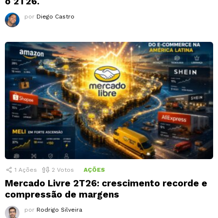
o 2T26.
por
Diego Castro
1
Ações
2
Votos
AÇÕES
Mercado Livre 2T26: crescimento recorde e
compressão de margens
por
Rodrigo Silveira