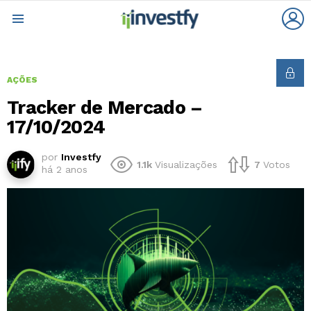
L
Menu
AÇÕES
Tracker de Mercado –
17/10/2024
por
Investfy
1.1k
Visualizações
7
Votos
há 2 anos