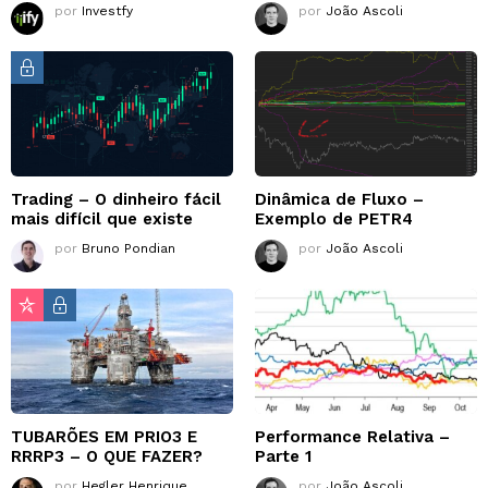
por
Investfy
por
João Ascoli
Trading – O dinheiro fácil
Dinâmica de Fluxo –
mais difícil que existe
Exemplo de PETR4
por
Bruno Pondian
por
João Ascoli
TUBARÕES EM PRIO3 E
Performance Relativa –
RRRP3 – O QUE FAZER?
Parte 1
por
Hegler Henrique
por
João Ascoli