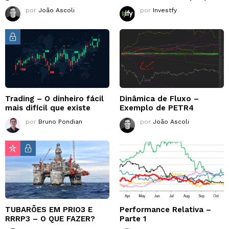
por
João Ascoli
por
Investfy
Trading – O dinheiro fácil
Dinâmica de Fluxo –
mais difícil que existe
Exemplo de PETR4
por
Bruno Pondian
por
João Ascoli
TUBARÕES EM PRIO3 E
Performance Relativa –
RRRP3 – O QUE FAZER?
Parte 1