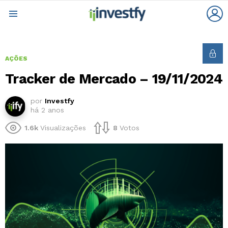
L
Menu
AÇÕES
Tracker de Mercado – 19/11/2024
por
Investfy
há 2 anos
1.6k
Visualizações
8
Votos